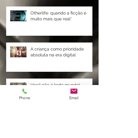
Otherlife: quando a ficção é
muito mais que real*
A criança como prioridade
absoluta na era digital
Você não é todo mundo!
Phone
Email
Por que poucos haviam notado
uma Baleia tão grande na