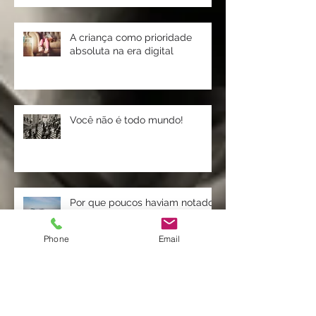
A criança como prioridade
absoluta na era digital
Você não é todo mundo!
Por que poucos haviam notado
Phone
Email
uma Baleia tão grande na
internet?
A minha, a sua, a nossa